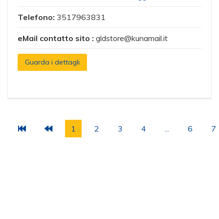
Telefono:
3517963831
eMail contatto sito :
gldstore@kunamail.it
Guarda i dettagli
1
2
3
4
...
6
7