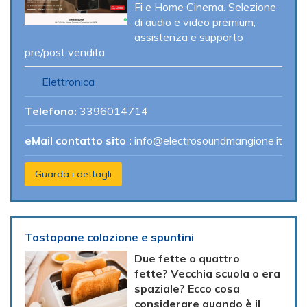
Fi e Home Cinema. Selezione
di audio e video premium,
assistenza e supporto
pre/post vendita
Elettronica
Telefono:
3396014714
eMail contatto sito :
info@electrosoundmangione.it
Guarda i dettagli
Tostapane colazione e spuntini
Due fette o quattro
fette? Vecchia scuola o era
spaziale? Ecco cosa
considerare quando è il