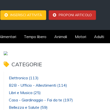
INSERISCI ATTIVITÀ
PROPONI ARTICOLO
Alimentari
Tempo libero
Animali
Motori
Adulti
CATEGORIE
Elettronica
(113)
B2B - Ufficio - Allestimenti
(114)
Libri e Musica
(25)
Casa - Giardinaggio - Fai da te
(197)
Bellezza e Salute
(59)