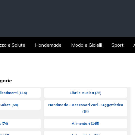
zza e Salute
Handemade
Moda e Gioielli
Sport
gorie
llestimenti
(114)
Libri e Musica
(25)
 Salute
(59)
Handmade - Accessori vari - Oggettistica
(84)
t
(74)
Alimentari
(145)