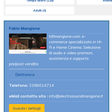
Tempo libero
(126)
Anima
Adulti
(3)
Fabio Mangione
hifimangione.com: e-
commerce specializzato in Hi-
Fi e Home Cinema. Selezione
di audio e video premium,
assistenza e supporto
pre/post vendita
Elettronica
Telefono:
3396014714
eMail contatto sito :
info@electrosoundmangione.it
Guarda i dettagli