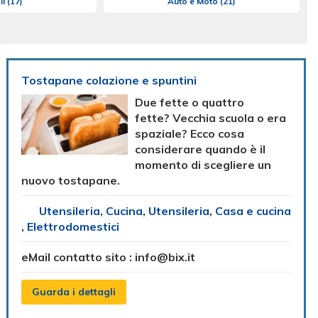
li
(17)
Auto e Moto
(21)
Tostapane colazione e spuntini
Due fette o quattro
fette? Vecchia scuola o era
spaziale? Ecco cosa
considerare quando è il
momento di scegliere un
nuovo tostapane.
Utensileria
,
Cucina
,
Utensileria
,
Casa e cucina
,
Elettrodomestici
eMail contatto sito :
info@bix.it
Guarda i dettagli