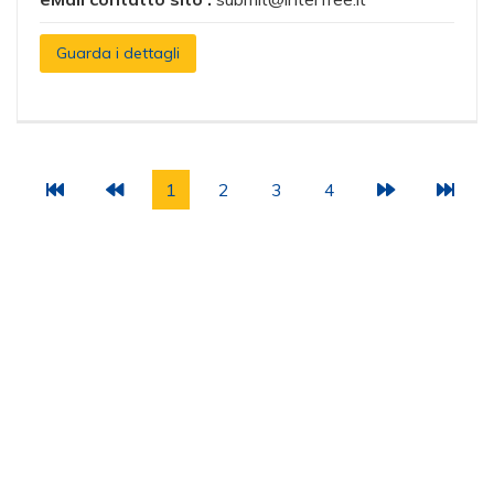
Guarda i dettagli
1
2
3
4