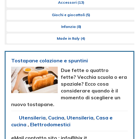
Accessori
(13)
Giochi e giocattoli
(5)
Infanzia
(8)
Made in Italy
(4)
Tostapane colazione e spuntini
Due fette o quattro
fette? Vecchia scuola o era
spaziale? Ecco cosa
considerare quando è il
momento di scegliere un
nuovo tostapane.
Utensileria
,
Cucina
,
Utensileria
,
Casa e
cucina
,
Elettrodomestici
eMail contatto sito :
info@bix.it