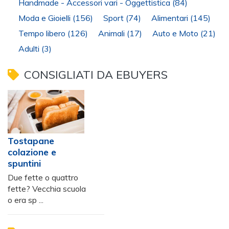
Handmade - Accessori vari - Oggettistica
(84)
Moda e Gioielli
(156)
Sport
(74)
Alimentari
(145)
Tempo libero
(126)
Animali
(17)
Auto e Moto
(21)
Adulti
(3)
CONSIGLIATI DA EBUYERS
Tostapane
colazione e
spuntini
Due fette o quattro
fette? Vecchia scuola
o era sp ...