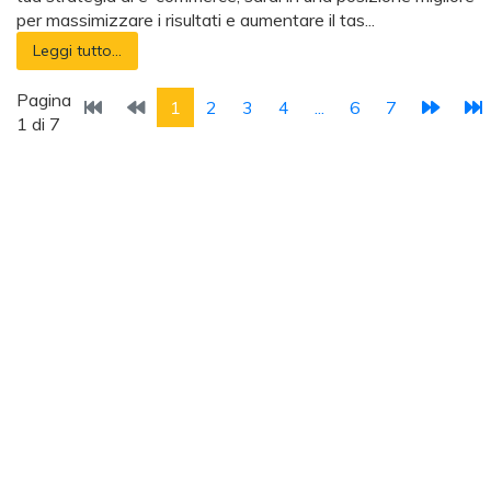
per massimizzare i risultati e aumentare il tas...
Leggi tutto...
Pagina
1
2
3
4
...
6
7
1 di 7