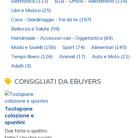
Elettronica
(113)
B2B - Ufficio - Allestimenti
(114)
Libri e Musica
(25)
Casa - Giardinaggio - Fai da te
(197)
Bellezza e Salute
(59)
Handmade - Accessori vari - Oggettistica
(84)
Moda e Gioielli
(156)
Sport
(74)
Alimentari
(145)
Tempo libero
(126)
Animali
(17)
Auto e Moto
(21)
Adulti
(3)
CONSIGLIATI DA EBUYERS
Tostapane
colazione e
spuntini
Due fette o quattro
fette? Vecchia scuola