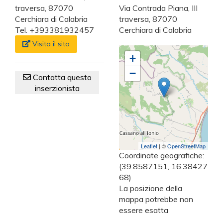
traversa, 87070
Via Contrada Piana, III
Cerchiara di Calabria
traversa, 87070
Tel. +393381932457
Cerchiara di Calabria
Visita il sito
+
−
Contatta questo
inserzionista
Leaflet
| ©
OpenStreetMap
Coordinate geografiche:
(39.8587151, 16.38427
68)
La posizione della
mappa potrebbe non
essere esatta