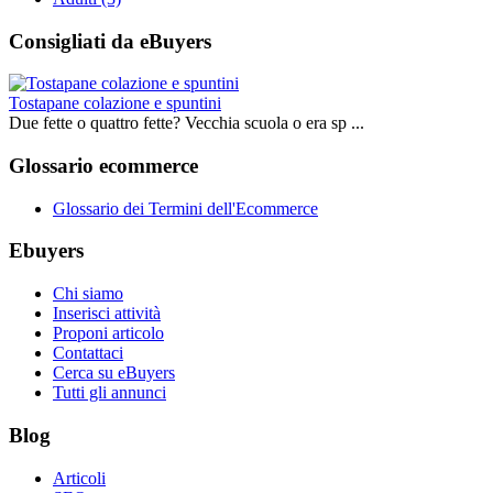
Consigliati da eBuyers
Tostapane colazione e spuntini
Due fette o quattro fette? Vecchia scuola o era sp ...
Glossario ecommerce
Glossario dei Termini dell'Ecommerce
Ebuyers
Chi siamo
Inserisci attività
Proponi articolo
Contattaci
Cerca su eBuyers
Tutti gli annunci
Blog
Articoli