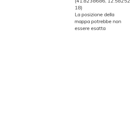
(41.8238686, 12.58252
18)
La posizione della
mappa potrebbe non
essere esatta