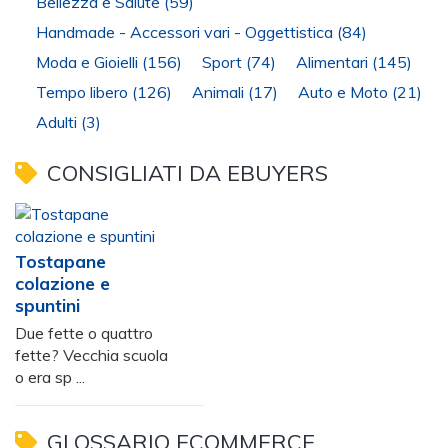
Bellezza e Salute
(59)
Handmade - Accessori vari - Oggettistica
(84)
Moda e Gioielli
(156)
Sport
(74)
Alimentari
(145)
Tempo libero
(126)
Animali
(17)
Auto e Moto
(21)
Adulti
(3)
CONSIGLIATI DA EBUYERS
Tostapane
colazione e
spuntini
Due fette o quattro
fette? Vecchia scuola
o era sp ...
GLOSSARIO ECOMMERCE