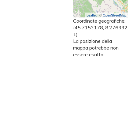
Leaflet
| ©
OpenStreetMap
Coordinate geografiche:
(45.7153178, 8.276332
1)
La posizione della
mappa potrebbe non
essere esatta