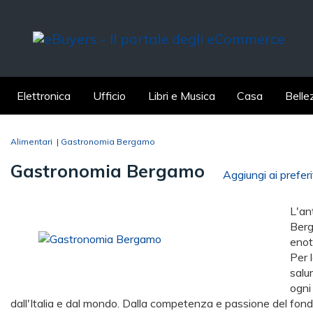
Elettronica
Ufficio
Libri e Musica
Casa
Belle
Alimentari
|
Gastronomia Bergamo
Gastronomia Bergamo
Aggiungi ai preferi
L'an
Berg
enot
Per 
salu
ogni
dall'Italia e dal mondo. Dalla competenza e passione del fo