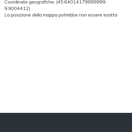
Coordinate geografiche:
(45.64014179999999,
9.9004412)
La posizione della mappa potrebbe non essere esatta