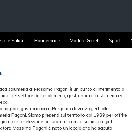
zza e Salute
Handemade
Moda e Gioielli
Sport
ti
tica salumeria di Massimo Pagani è un punto di riferimento a
amo nel settore della salumeria, gastronomia, rosticceria ed
eca.
la migliore gastronomia a Bergamo devi rivolgerti alla
meria Pagani. Siamo presenti sul territorio dal 1989 per offrire
 giorno una selezione accurata di carni e salumi pregiati
ndatore Massimo Pagani è nato un locale che ha saputo