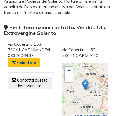
Artigianale Pugliese del Salento. Portale on line per la
vendita dell’olio extrvergine di oliva del Salento, estratto a
freddo nel frantoio oleario aziendale.
Per Informazioni contatta: Vendita Olio
Extravergine Salento
via Copertino 153,
73041 CARMIANOTel.
via Copertino 153,
0832606497
73041 CARMIANO
Visita il sito
+
−
Contatta questo
inserzionista
Leaflet
| ©
OpenStreetMap