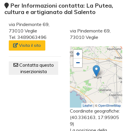
Per Informazioni contatta: La Putea,
cultura e artigianato dal Salento
via Pindemonte 69,
73010 Veglie
via Pindemonte 69,
Tel. 3489063496
73010 Veglie
Visita il sito
+
−
Contatta questo
inserzionista
Leaflet
| ©
OpenStreetMap
Coordinate geografiche:
(40.336163, 17.95905
9)
La posizione della