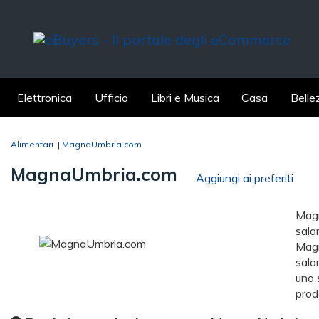
Elettronica
Ufficio
Libri e Musica
Casa
Belle
Alimentari
|
MagnaUmbria.com
MagnaUmbria.com
Aggiungi ai preferiti
Magn
sala
Magn
sala
uno s
prod