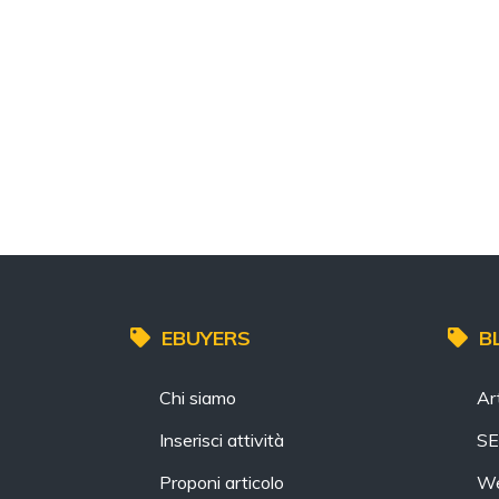
EBUYERS
B
Chi siamo
Art
Inserisci attività
S
Proponi articolo
We