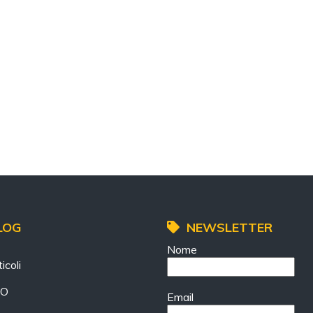
LOG
NEWSLETTER
Nome
icoli
EO
Email