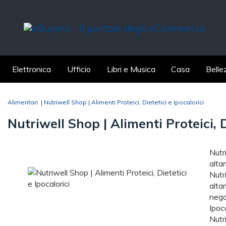
Elettronica
Ufficio
Libri e Musica
Casa
Belle
Alimentari
|
Nutriwell Shop | Alimenti Proteici, Dietetici e Ipocalorici
Nutriwell Shop | Alimenti Proteici, D
Nutr
alta
Nutr
alta
nego
Ipoca
Nutr