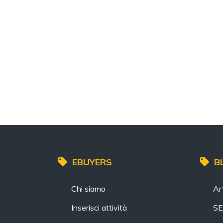
EBUYERS
B
Chi siamo
Art
Inserisci attività
S