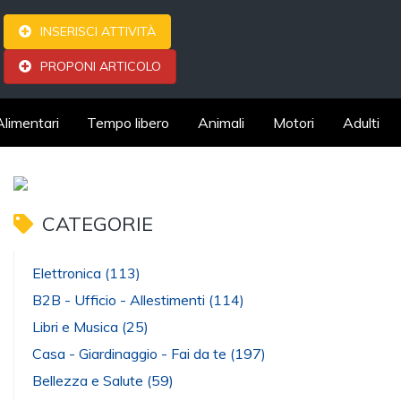
INSERISCI ATTIVITÀ
PROPONI ARTICOLO
Alimentari
Tempo libero
Animali
Motori
Adulti
CATEGORIE
Elettronica
(113)
B2B - Ufficio - Allestimenti
(114)
Libri e Musica
(25)
Casa - Giardinaggio - Fai da te
(197)
Bellezza e Salute
(59)