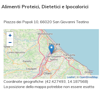
limenti Proteici, Dietetici e Ipocalorici
Piazza dei Popoli 10, 66020 San Giovanni Teatino
+
−
Leaflet
| ©
OpenStreetMap
Coordinate geografiche:
(42.427493, 14.187568)
La posizione della mappa potrebbe non essere esatta