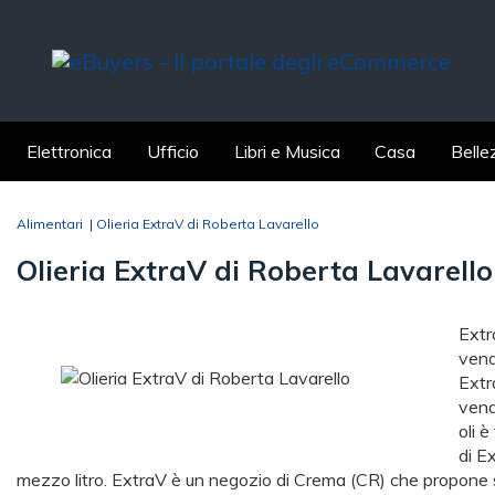
Elettronica
Ufficio
Libri e Musica
Casa
Belle
Alimentari
|
Olieria ExtraV di Roberta Lavarello
Olieria ExtraV di Roberta Lavarello
Extr
vende
Extr
vende
oli è
di Ex
mezzo litro. ExtraV è un negozio di Crema (CR) che propone s