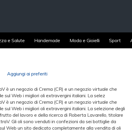
zza e Salute
Handemade
Moda e Gioielli
Sport
Aggiungi ai preferiti
aV è un negozio di Crema (CR) e un negozio virtuale che
 sul Web i migliori oli extravergini italiani. La selez
aV è un negozio di Crema (CR) e un negozio virtuale che
 sul Web i migliori oli extravergini italiani. La selezione degli
 frutto del lavoro e della ricerca di Roberta Lavarello, titolare
traV. Gli oli sono venduti in confezioni da sei bottiglie da
ul Web un sito dedicato completamente alla vendita di oli