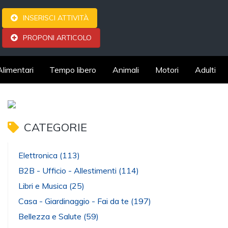
INSERISCI ATTIVITÀ
PROPONI ARTICOLO
Alimentari
Tempo libero
Animali
Motori
Adulti
CATEGORIE
Elettronica
(113)
B2B - Ufficio - Allestimenti
(114)
Libri e Musica
(25)
Casa - Giardinaggio - Fai da te
(197)
Bellezza e Salute
(59)