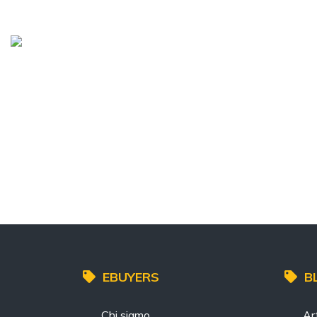
EBUYERS
B
Chi siamo
Art