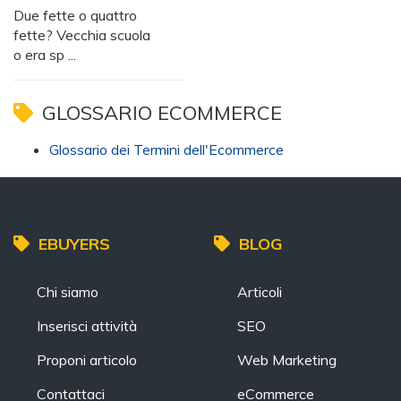
Due fette o quattro
fette? Vecchia scuola
o era sp ...
GLOSSARIO ECOMMERCE
Glossario dei Termini dell'Ecommerce
EBUYERS
BLOG
Chi siamo
Articoli
Inserisci attività
SEO
Proponi articolo
Web Marketing
Contattaci
eCommerce