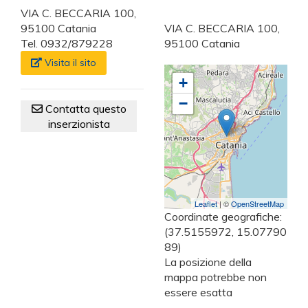
VIA C. BECCARIA 100,
95100 Catania
VIA C. BECCARIA 100,
Tel. 0932/879228
95100 Catania
Visita il sito
+
−
Contatta questo
inserzionista
Leaflet
| ©
OpenStreetMap
Coordinate geografiche:
(37.5155972, 15.07790
89)
La posizione della
mappa potrebbe non
essere esatta