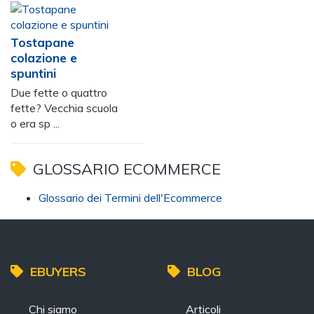
Tostapane
colazione e
spuntini
Due fette o quattro
fette? Vecchia scuola
o era sp ...
GLOSSARIO ECOMMERCE
Glossario dei Termini dell'Ecommerce
EBUYERS
BLOG
Chi siamo
Articoli