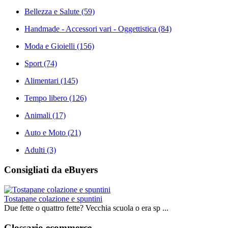
Bellezza e Salute
(59)
Handmade - Accessori vari - Oggettistica
(84)
Moda e Gioielli
(156)
Sport
(74)
Alimentari
(145)
Tempo libero
(126)
Animali
(17)
Auto e Moto
(21)
Adulti
(3)
Consigliati da eBuyers
Tostapane colazione e spuntini
Due fette o quattro fette? Vecchia scuola o era sp ...
Glossario ecommerce