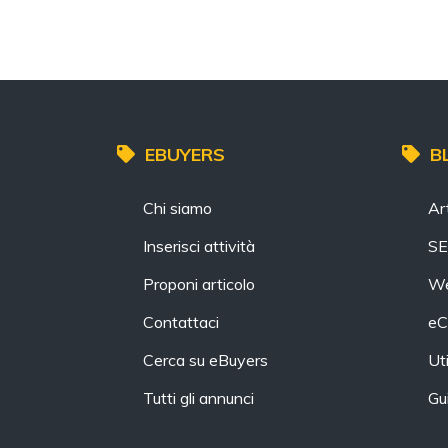
EBUYERS
B
Chi siamo
Art
Inserisci attività
S
Proponi articolo
We
Contattaci
eC
Cerca su eBuyers
Uti
Tutti gli annunci
Gu