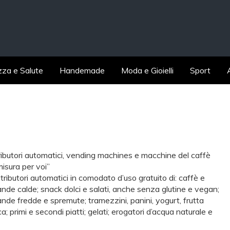
zza e Salute
Handemade
Moda e Gioielli
Sport
ributori automatici, vending machines e macchine del caffè
misura per voi”
stributori automatici in comodato d’uso gratuito di: caffè e
nde calde; snack dolci e salati, anche senza glutine e vegan;
nde fredde e spremute; tramezzini, panini, yogurt, frutta
a; primi e secondi piatti; gelati; erogatori d’acqua naturale e