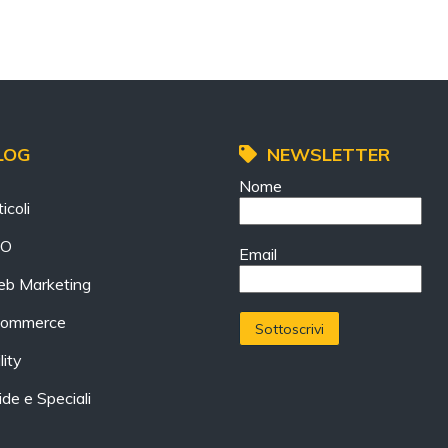
LOG
NEWSLETTER
Nome
icoli
EO
Email
b Marketing
ommerce
lity
ide e Speciali