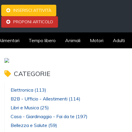
INSERISCI ATTIVITÀ
PROPONI ARTICOLO
Alimentari
Tempo libero
Animali
Motori
Adulti
CATEGORIE
Elettronica
(113)
B2B - Ufficio - Allestimenti
(114)
Libri e Musica
(25)
Casa - Giardinaggio - Fai da te
(197)
Bellezza e Salute
(59)