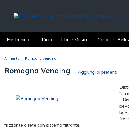
Elettronica
Ufficio
Libri e Musica
Casa
Belle
Alimentari
|
Romagna Vending
Romagna Vending
Aggiungi ai preferiti
Dist
“su 
- Di
beva
beva
fresc
frizzante a rete con sistema filtrante.