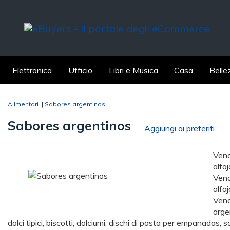
Elettronica
Ufficio
Libri e Musica
Casa
Belle
Alimentari
|
Sabores argentinos
Sabores argentinos
Aggiungi ai preferiti
Vendi
alfa
Vendi
alfa
Vendi
argen
dolci tipici, biscotti, dolciumi, dischi di pasta per empanadas, sa