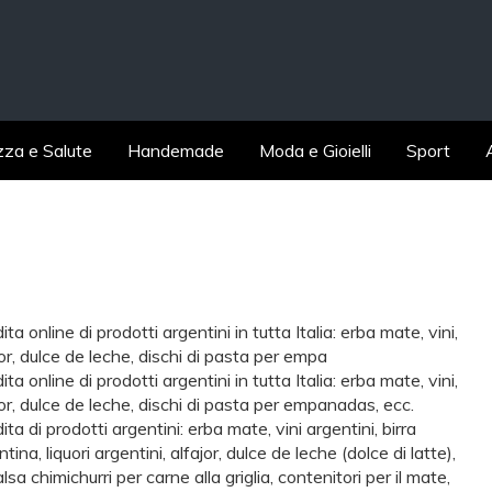
zza e Salute
Handemade
Moda e Gioielli
Sport
ta online di prodotti argentini in tutta Italia: erba mate, vini,
jor, dulce de leche, dischi di pasta per empa
ta online di prodotti argentini in tutta Italia: erba mate, vini,
jor, dulce de leche, dischi di pasta per empanadas, ecc.
ta di prodotti argentini: erba mate, vini argentini, birra
tina, liquori argentini, alfajor, dulce de leche (dolce di latte),
lsa chimichurri per carne alla griglia, contenitori per il mate,