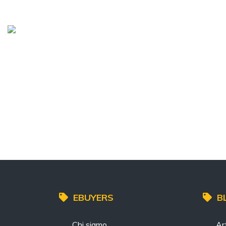
EBUYERS
B
Chi siamo
Art