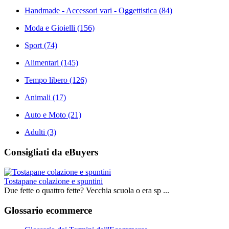
Handmade - Accessori vari - Oggettistica
(84)
Moda e Gioielli
(156)
Sport
(74)
Alimentari
(145)
Tempo libero
(126)
Animali
(17)
Auto e Moto
(21)
Adulti
(3)
Consigliati da eBuyers
Tostapane colazione e spuntini
Due fette o quattro fette? Vecchia scuola o era sp ...
Glossario ecommerce