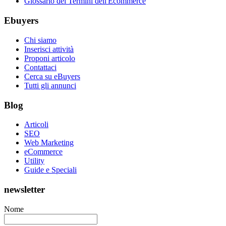
Glossario dei Termini dell'Ecommerce
Ebuyers
Chi siamo
Inserisci attività
Proponi articolo
Contattaci
Cerca su eBuyers
Tutti gli annunci
Blog
Articoli
SEO
Web Marketing
eCommerce
Utility
Guide e Speciali
newsletter
Nome