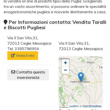
la vendita on line di prodotti tipici della Puglia. Scegliendo
tra un vasto assortimento, si possono ordinare le specialità
enogastronomiche pugliesi e riceverle direttamente a casa.
Per Informazioni contatta: Vendita Taralli
e Biscotti Pugliesi
Via II San Vito,31,
72013 Ceglie Messapica
Via II San Vito,31,
Tel. 3385796954
72013 Ceglie Messapica
Visita il sito
+
−
Contatta questo
inserzionista
Leaflet
| ©
OpenStreetMap