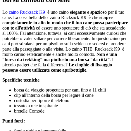
Lo
zaino Rucksack K9
è uno zaino
elegante e spazioso
per il tuo
cane. La cosa bella dello zaino Rucksack K9 è che
si apre
completamente in alto in modo che il tuo cane possa partecipare
con te all'attività
ed essere uno spettatore di ciò che sta accadendo
al 100%. Fai attenzione, tuttavia, ai cani eccessivamente curiosi che
potrebbero voler saltare per correre liberamente. In questo zaino per
cani può sdraiarsi per un pisolino sulla schiena o sedersi e prendere
parte alla passeggiata o alla visita. Lo zaino THE Rucksack K9 è
molto carino esteticamente e anche molto comodo.
Non è una
“borsa da trekking” ma piuttosto una borsa “da città”
. Il
piccolo gadget che fa la differenza?
Le cinghie di fissaggio
possono essere utilizzate come apribottiglie.
Specifiche tecniche
borsa da viaggio progettata per cani fino a 11 chili
clip all'interno della borsa per legare il cane
custodia per riporre il telefono
tessuto a rete traspirante
bretelle Comode
Punti forti :
fondo rigido e impermeabile