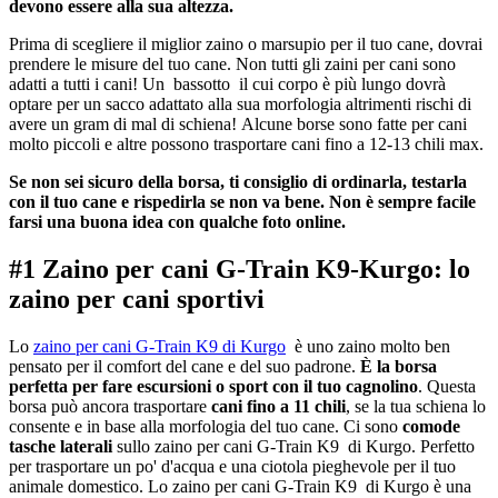
devono essere alla sua altezza.
Prima di scegliere il miglior zaino o marsupio per il tuo cane, dovrai
prendere le misure del tuo cane. Non tutti gli zaini per cani sono
adatti a tutti i cani! Un bassotto il cui corpo è più lungo dovrà
optare per un sacco adattato alla sua morfologia altrimenti rischi di
avere un gram di mal di schiena! Alcune borse sono fatte per cani
molto piccoli e altre possono trasportare cani fino a 12-13 chili max.
Se non sei sicuro della borsa, ti consiglio di ordinarla, testarla
con il tuo cane e rispedirla se non va bene. Non è sempre facile
farsi una buona idea con qualche foto online.
#1 Zaino per cani G-Train K9-Kurgo: lo
zaino per cani sportivi
Lo
zaino per cani G-Train K9 di Kurgo
è uno zaino molto ben
pensato per il comfort del cane e del suo padrone.
È la borsa
perfetta per fare escursioni o sport con il tuo cagnolino
. Questa
borsa può ancora trasportare
cani fino a 11 chili
, se la tua schiena lo
consente e in base alla morfologia del tuo cane. Ci sono
comode
tasche laterali
sullo zaino per cani G-Train K9 di Kurgo. Perfetto
per trasportare un po' d'acqua e una ciotola pieghevole per il tuo
animale domestico. Lo zaino per cani G-Train K9 di Kurgo è una