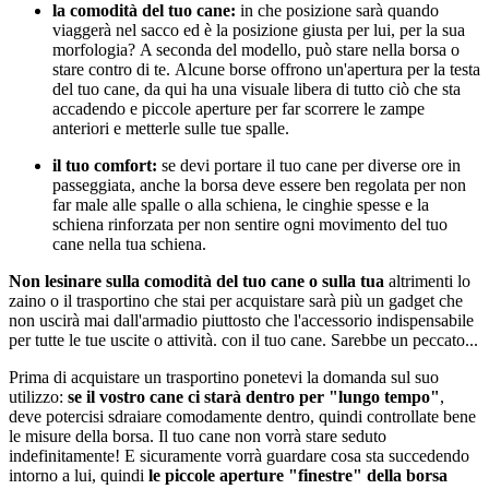
la comodità del tuo cane:
in che posizione sarà quando
viaggerà nel sacco ed è la posizione giusta per lui, per la sua
morfologia? A seconda del modello, può stare nella borsa o
stare contro di te. Alcune borse offrono un'apertura per la testa
del tuo cane, da qui ha una visuale libera di tutto ciò che sta
accadendo e piccole aperture per far scorrere le zampe
anteriori e metterle sulle tue spalle.
il tuo comfort:
se devi portare il tuo cane per diverse ore in
passeggiata, anche la borsa deve essere ben regolata per non
far male alle spalle o alla schiena, le cinghie spesse e la
schiena rinforzata per non sentire ogni movimento del tuo
cane nella tua schiena.
Non lesinare sulla comodità del tuo cane o sulla tua
altrimenti lo
zaino o il trasportino che stai per acquistare sarà più un gadget che
non uscirà mai dall'armadio piuttosto che l'accessorio indispensabile
per tutte le tue uscite o attività. con il tuo cane. Sarebbe un peccato...
Prima di acquistare un trasportino ponetevi la domanda sul suo
utilizzo:
se
il vostro cane ci starà dentro per "lungo tempo"
,
deve potercisi sdraiare comodamente dentro, quindi controllate bene
le misure della borsa. Il tuo cane non vorrà stare seduto
indefinitamente! E sicuramente vorrà guardare cosa sta succedendo
intorno a lui, quindi
le piccole aperture "finestre" della borsa