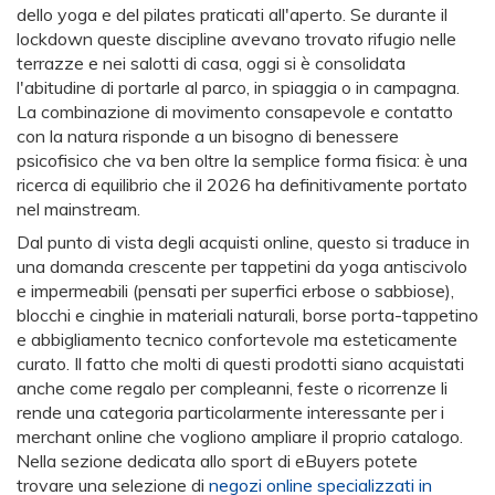
dello yoga e del pilates praticati all'aperto. Se durante il
lockdown queste discipline avevano trovato rifugio nelle
terrazze e nei salotti di casa, oggi si è consolidata
l'abitudine di portarle al parco, in spiaggia o in campagna.
La combinazione di movimento consapevole e contatto
con la natura risponde a un bisogno di benessere
psicofisico che va ben oltre la semplice forma fisica: è una
ricerca di equilibrio che il 2026 ha definitivamente portato
nel mainstream.
Dal punto di vista degli acquisti online, questo si traduce in
una domanda crescente per tappetini da yoga antiscivolo
e impermeabili (pensati per superfici erbose o sabbiose),
blocchi e cinghie in materiali naturali, borse porta-tappetino
e abbigliamento tecnico confortevole ma esteticamente
curato. Il fatto che molti di questi prodotti siano acquistati
anche come regalo per compleanni, feste o ricorrenze li
rende una categoria particolarmente interessante per i
merchant online che vogliono ampliare il proprio catalogo.
Nella sezione dedicata allo sport di eBuyers potete
trovare una selezione di
negozi online specializzati in