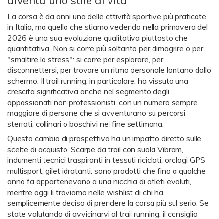
diventa uno stile di vita
La corsa è da anni una delle attività sportive più praticate
in Italia, ma quello che stiamo vedendo nella primavera del
2026 è una sua evoluzione qualitativa piuttosto che
quantitativa. Non si corre più soltanto per dimagrire o per
"smaltire lo stress": si corre per esplorare, per
disconnettersi, per trovare un ritmo personale lontano dallo
schermo. Il trail running, in particolare, ha vissuto una
crescita significativa anche nel segmento degli
appassionati non professionisti, con un numero sempre
maggiore di persone che si avventurano su percorsi
sterrati, collinari o boschivi nei fine settimana.
Questo cambio di prospettiva ha un impatto diretto sulle
scelte di acquisto. Scarpe da trail con suola Vibram,
indumenti tecnici traspiranti in tessuti riciclati, orologi GPS
multisport, gilet idratanti: sono prodotti che fino a qualche
anno fa appartenevano a una nicchia di atleti evoluti,
mentre oggi li troviamo nelle wishlist di chi ha
semplicemente deciso di prendere la corsa più sul serio. Se
state valutando di avvicinarvi al trail running, il consiglio