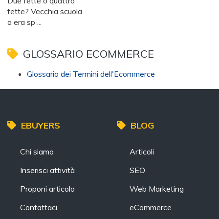
Due fette o quattro
fette? Vecchia scuola
o era sp ...
GLOSSARIO ECOMMERCE
Glossario dei Termini dell'Ecommerce
EBUYERS
BLOG
Chi siamo
Articoli
Inserisci attività
SEO
Proponi articolo
Web Marketing
Contattaci
eCommerce