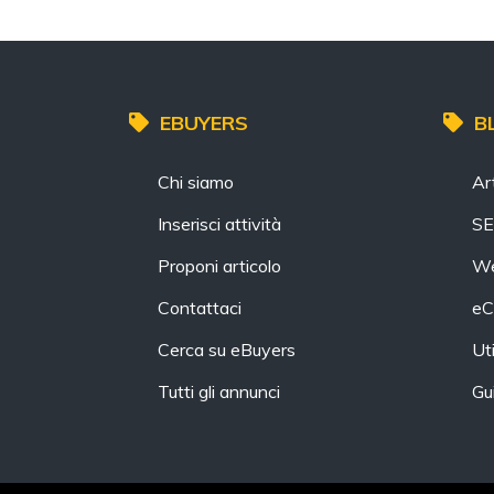
EBUYERS
B
Chi siamo
Art
Inserisci attività
S
Proponi articolo
We
Contattaci
eC
Cerca su eBuyers
Uti
Tutti gli annunci
Gu