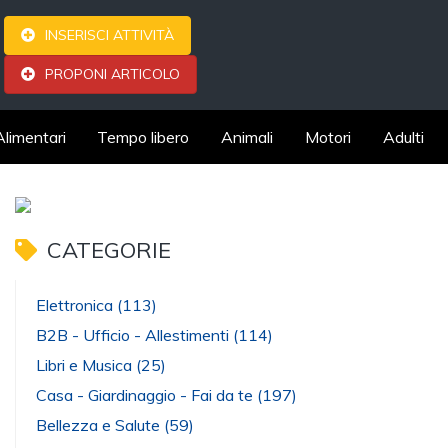
INSERISCI ATTIVITÀ
PROPONI ARTICOLO
Alimentari
Tempo libero
Animali
Motori
Adulti
CATEGORIE
Elettronica
(113)
B2B - Ufficio - Allestimenti
(114)
Libri e Musica
(25)
Casa - Giardinaggio - Fai da te
(197)
Bellezza e Salute
(59)