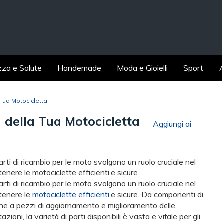
zza e Salute
Handemade
Moda e Gioielli
Sport
 Tua Motocicletta
a della Tua Motocicletta
Aggiungi ai
arti di ricambio per le moto svolgono un ruolo cruciale nel
enere le motociclette efficienti e sicure.
arti di ricambio per le moto svolgono un ruolo cruciale nel
enere le
motociclette efficienti
e sicure. Da componenti di
ine a pezzi di aggiornamento e miglioramento delle
azioni, la varietà di parti disponibili è vasta e vitale per gli