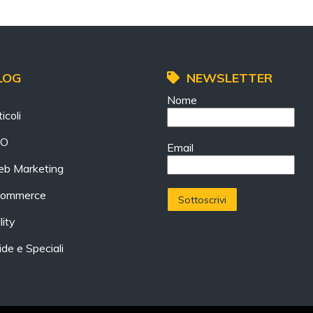
LOG
NEWSLETTER
Nome
icoli
EO
Email
b Marketing
ommerce
lity
ide e Speciali