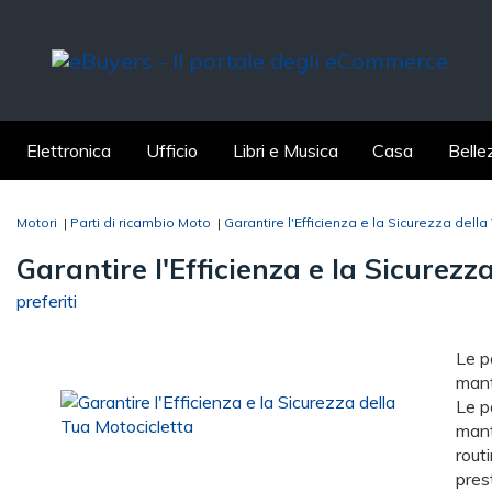
Elettronica
Ufficio
Libri e Musica
Casa
Belle
Motori
|
Parti di ricambio Moto
|
Garantire l'Efficienza e la Sicurezza della
Garantire l'Efficienza e la Sicurezz
preferiti
Le p
mant
Le p
mant
rout
prest