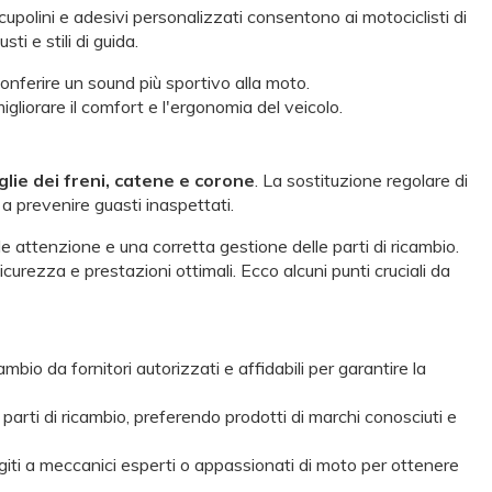
lini e adesivi personalizzati consentono ai motociclisti di
ti e stili di guida.
conferire un sound più sportivo alla moto.
gliorare il comfort e l'ergonomia del veicolo.
stiglie dei freni, catene e corone
. La sostituzione regolare di
a prevenire guasti inaspettati.
 attenzione e una corretta gestione delle parti di ricambio.
urezza e prestazioni ottimali. Ecco alcuni punti cruciali da
mbio da fornitori autorizzati e affidabili per garantire la
e parti di ricambio, preferendo prodotti di marchi conosciuti e
volgiti a meccanici esperti o appassionati di moto per ottenere