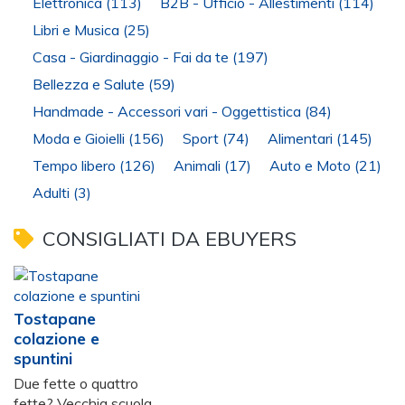
Elettronica
(113)
B2B - Ufficio - Allestimenti
(114)
Libri e Musica
(25)
Casa - Giardinaggio - Fai da te
(197)
Bellezza e Salute
(59)
Handmade - Accessori vari - Oggettistica
(84)
Moda e Gioielli
(156)
Sport
(74)
Alimentari
(145)
Tempo libero
(126)
Animali
(17)
Auto e Moto
(21)
Adulti
(3)
CONSIGLIATI DA EBUYERS
Tostapane
colazione e
spuntini
Due fette o quattro
fette? Vecchia scuola