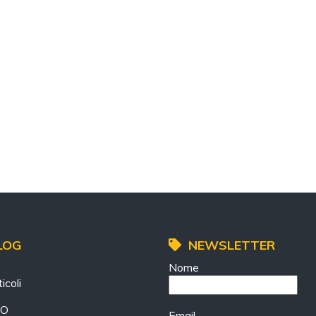
LOG
NEWSLETTER
Nome
icoli
EO
Email