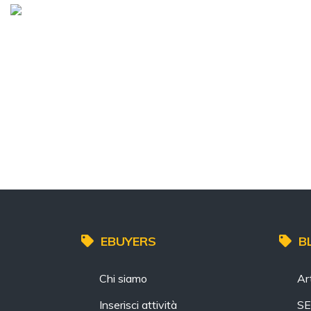
EBUYERS
B
Chi siamo
Art
Inserisci attività
S