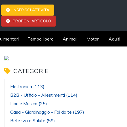
INSERISCI ATTIVITÀ
PROPONI ARTICOLO
Alimentari
Tempo libero
Animali
Motori
Adulti
CATEGORIE
Elettronica
(113)
B2B - Ufficio - Allestimenti
(114)
Libri e Musica
(25)
Casa - Giardinaggio - Fai da te
(197)
Bellezza e Salute
(59)