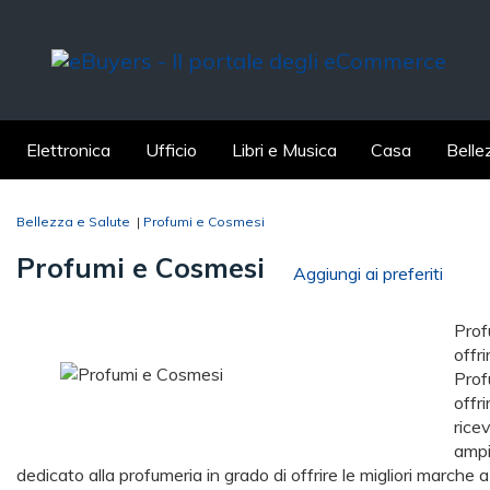
Elettronica
Ufficio
Libri e Musica
Casa
Belle
Bellezza e Salute
|
Profumi e Cosmesi
Profumi e Cosmesi
Aggiungi ai preferiti
Prof
offri
Prof
offri
rice
ampi
dedicato alla profumeria in grado di offrire le migliori marche a