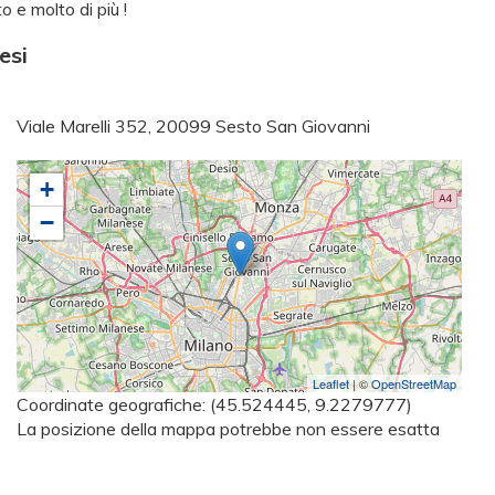
 e molto di più !
esi
Viale Marelli 352, 20099 Sesto San Giovanni
+
−
Leaflet
| ©
OpenStreetMap
Coordinate geografiche:
(45.524445, 9.2279777)
La posizione della mappa potrebbe non essere esatta