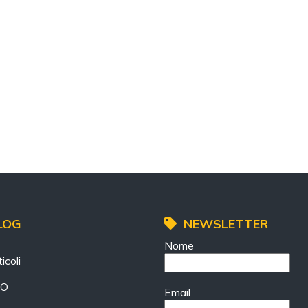
LOG
NEWSLETTER
Nome
icoli
EO
Email