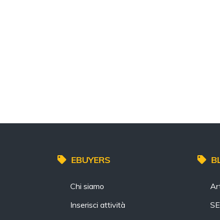
EBUYERS
B
Chi siamo
Art
Inserisci attività
S