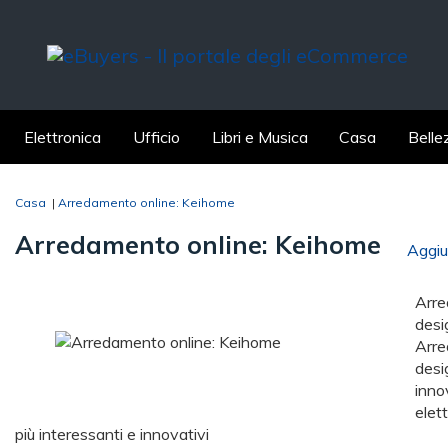
Elettronica
Ufficio
Libri e Musica
Casa
Belle
Casa
|
Arredamento online: Keihome
Arredamento online: Keihome
Aggiun
Arre
desi
Arre
desi
inno
elet
più interessanti e innovativi