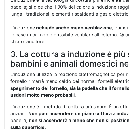
L'induzione è la tecnologia di cottura più efficiente da
padella; si dice che il 90% del calore a induzione raggi
lunga i tradizionali elementi riscaldanti a gas o elettrici
L'induzione
richiede anche meno ventilazione
, quindi
le case in cui non è possibile ventilare all'esterno. Qua
chiaro vincitore.
3. La cottura a induzione è più
bambini e animali domestici nel
L'induzione utilizza la reazione elettromagnetica per ri
fornello rimarrà meno caldo dei normali fornelli elettri
spegnimento del fornello, sia la padella che il forne
ustioni molto meno probabili.
L'induzione è il metodo di cottura più sicuro. È un'ott
anziani.
Non puoi accendere un piano cottura a indu
padella,
non si accenderà a meno che non si posizioni
sulla superficie.