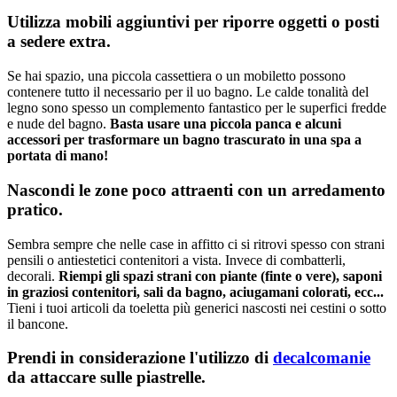
Utilizza mobili aggiuntivi per riporre oggetti o posti
a sedere extra.
Se hai spazio, una piccola cassettiera o un mobiletto possono
contenere tutto il necessario per il uo bagno. Le calde tonalità del
legno sono spesso un complemento fantastico per le superfici fredde
e nude del bagno.
Basta usare una piccola panca e alcuni
accessori per trasformare un bagno trascurato in una spa a
portata di mano!
Nascondi le zone poco attraenti con un arredamento
pratico.
Sembra sempre che nelle case in affitto ci si ritrovi spesso con strani
pensili o antiestetici contenitori a vista. Invece di combatterli,
decorali.
Riempi gli spazi strani con piante (finte o vere), saponi
in graziosi contenitori, sali da bagno, aciugamani colorati, ecc...
Tieni i tuoi articoli da toeletta più generici nascosti nei cestini o sotto
il bancone.
Prendi in considerazione l'utilizzo di
decalcomanie
da attaccare sulle piastrelle.