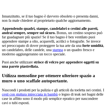
Innanzitutto, se il tuo bagno è davvero obsoleto o presenta danni,
non fa male chiedere al proprietario qualche aggiornamento.
Appendendo quadri, stampe, candelabri o cestini alle pareti,
andrai sempre, sempre sul sicuro.
Bonus, un cestino sospeso può
far guadagnare più spazio! Se il tuo bagno è ben ventilato puoi
appendere stampe a olio, acquerelli, acrilici o fotografie. Se invece
sei preoccupato di dover proteggere la tua arte da una
forte umidità
,
un candelabro, delle candele, una
stampa
o un quadro fresco e
moderno aggiungeranno un tocco speciale.
Puoi anche utilizzare
strisce di velcro per appendere oggetti su
una parete piastrellata.
Utilizza mensoline per ottenere ulteriore spazio a
muro o uno scaffale autoportante.
Nascondi i prodotti per la pulizia e gli articoli da toeletta nei cestini. I
cesti con stuttura intrecciata in bambù
o legno di teak nei bagni delle
case in affitto sono il modo più semplice epratico per nascondere
cavi o tubi esposti.