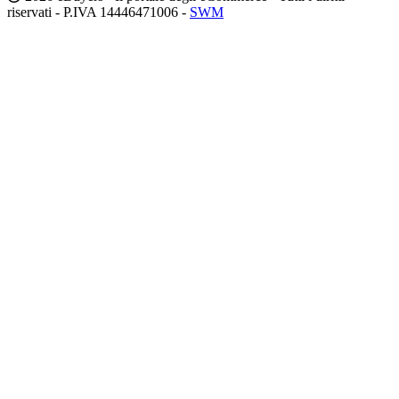
riservati - P.IVA 14446471006 -
SWM