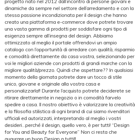
progetto nato nel 2012 dall’incontro di persone giovani e
dinamiche da sempre nel settore dell’arredamento e con la
stessa passione incondizionata per il design che hanno
creato una piattaforma e-commerce dove potrete trovare
una vasta gamma di prodotti per soddisfare ogni tipo di
esigenza sempre all’insegna del design. Abbiamo
ottimizzato al meglio il portale offrendovi un ampio
catalogo con l’opportunità di arredare con qualità, risparmio
e comodità direttamente da casa vostra, selezionando per
voi le migliori aziende con prodotti di grandi marche con la
migliore qualità/prezzo. Quindi che aspettare?? In qualsiasi
momento della giornata potrete dare un tocco di stile
unico, giovane e originale alla vostra casa e
personalizzarla!! Durante l’acquisto potrete deciderete se
ritirare direttamente in negozio o in comodità farvelo
spedire a casa. Il nostro obiettivo è valorizzare la creatività
e la filosofia stilistica di ogni brand di cui siamo rivenditori
ufficiali ed autorizzati, interpretando al meglio i vostri
desideri…perché il design, quello vero, è per tutti! “Design
for You and Beauty for Everyone” Non ci resta che
augurare un buon Design a tutti!!