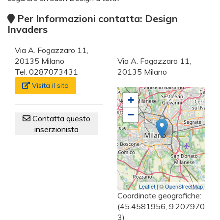
Per Informazioni contatta: Design
Invaders
Via A. Fogazzaro 11,
20135 Milano
Via A. Fogazzaro 11,
Tel. 0287073431
20135 Milano
Visita il sito
+
−
Contatta questo
inserzionista
Leaflet
| ©
OpenStreetMap
Coordinate geografiche:
(45.4581956, 9.207970
3)