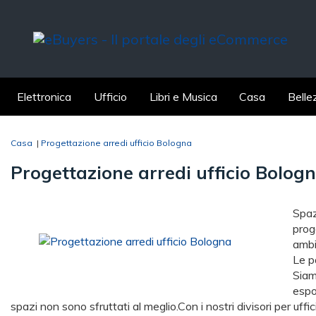
Elettronica
Ufficio
Libri e Musica
Casa
Belle
Casa
|
Progettazione arredi ufficio Bologna
Progettazione arredi ufficio Bolog
Spaz
prog
ambi
Le p
Siam
espo
spazi non sono sfruttati al meglio.Con i nostri divisori per uff