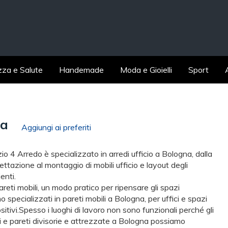
zza e Salute
Handemade
Moda e Gioielli
Sport
na
Aggiungi ai preferiti
io 4 Arredo è specializzato in arredi ufficio a Bologna, dalla
ettazione al montaggio di mobili ufficio e layout degli
enti.
areti mobili, un modo pratico per ripensare gli spazi
o specializzati in pareti mobili a Bologna, per uffici e spazi
sitivi.Spesso i luoghi di lavoro non sono funzionali perché gli
ici e pareti divisorie e attrezzate a Bologna possiamo