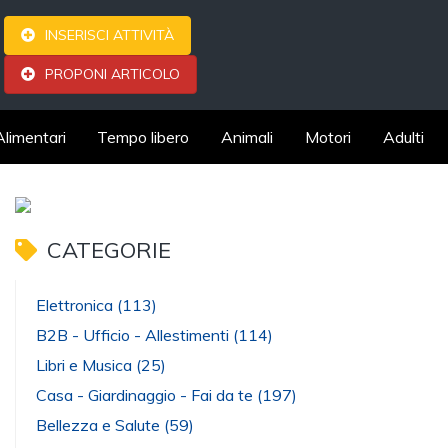
INSERISCI ATTIVITÀ
PROPONI ARTICOLO
Alimentari
Tempo libero
Animali
Motori
Adulti
CATEGORIE
Elettronica
(113)
B2B - Ufficio - Allestimenti
(114)
Libri e Musica
(25)
Casa - Giardinaggio - Fai da te
(197)
Bellezza e Salute
(59)