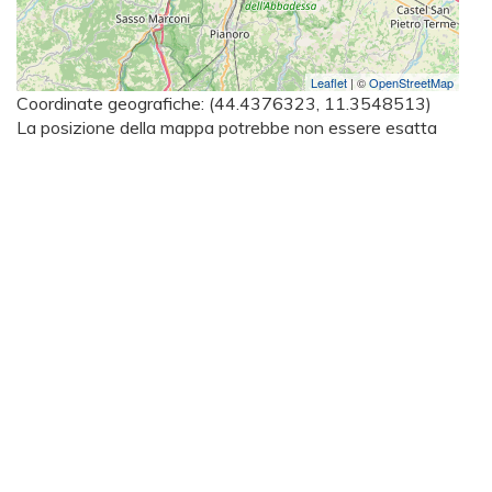
Leaflet
| ©
OpenStreetMap
Coordinate geografiche:
(44.4376323, 11.3548513)
La posizione della mappa potrebbe non essere esatta