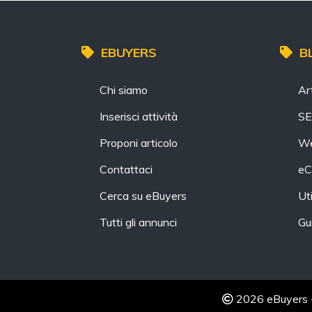
EBUYERS
B
Chi siamo
Art
Inserisci attività
S
Proponi articolo
We
Contattaci
eC
Cerca su eBuyers
Uti
Tutti gli annunci
Gu
2026 eBuyers - 