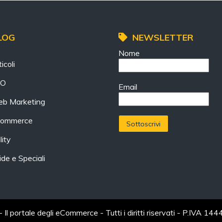
LOG
NEWSLETTER
Nome
icoli
EO
Email
b Marketing
ommerce
lity
ide e Speciali
Il portale degli eCommerce - Tutti i diritti riservati - P.IVA 