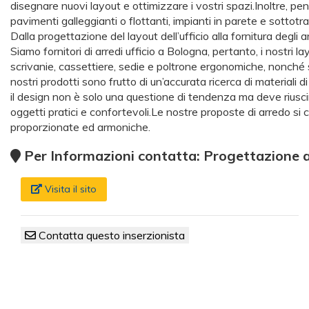
disegnare nuovi layout e ottimizzare i vostri spazi.Inoltre, pe
pavimenti galleggianti o flottanti, impianti in parete e sottotra
Dalla progettazione del layout dell’ufficio alla fornitura degli a
Siamo fornitori di arredi ufficio a Bologna, pertanto, i nostri
scrivanie, cassettiere, sedie e poltrone ergonomiche, nonché s
nostri prodotti sono frutto di un’accurata ricerca di materiali d
il design non è solo una questione di tendenza ma deve riuscire
oggetti pratici e confortevoli.Le nostre proposte di arredo si
proporzionate ed armoniche.
Per Informazioni contatta: Progettazione a
Visita il sito
Contatta questo inserzionista