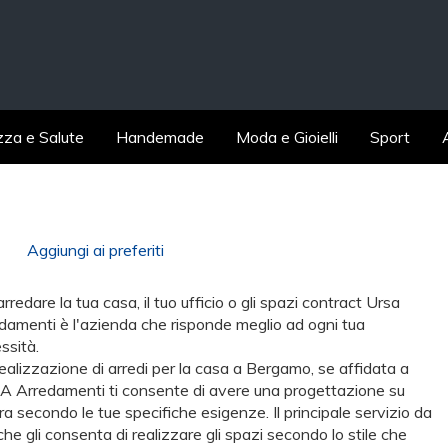
zza e Salute
Handemade
Moda e Gioielli
Sport
o
Aggiungi ai preferiti
rredare la tua casa, il tuo ufficio o gli spazi contract Ursa
damenti è l'azienda che risponde meglio ad ogni tua
ssità.
ealizzazione di arredi per la casa a Bergamo, se affidata a
 Arredamenti ti consente di avere una progettazione su
ra secondo le tue specifiche esigenze. Il principale servizio da
 che gli consenta di realizzare gli spazi secondo lo stile che