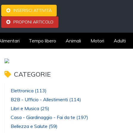
INSERISCI ATTIVITÀ
PROPONI ARTICOLO
Alimentari
Tempo libero
Animali
Motori
Adulti
CATEGORIE
Elettronica
(113)
B2B - Ufficio - Allestimenti
(114)
Libri e Musica
(25)
Casa - Giardinaggio - Fai da te
(197)
Bellezza e Salute
(59)