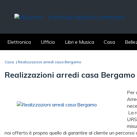
Elettronica
Ufficio
Libri e Musica
Casa
Belle
Casa
|
Realizzazioni arredi casa Bergamo
Realizzazioni arredi casa Bergam
Per a
Arre
nece
La r
URSA
misu
noi offerto è proprio quello di garantire al cliente un percorso