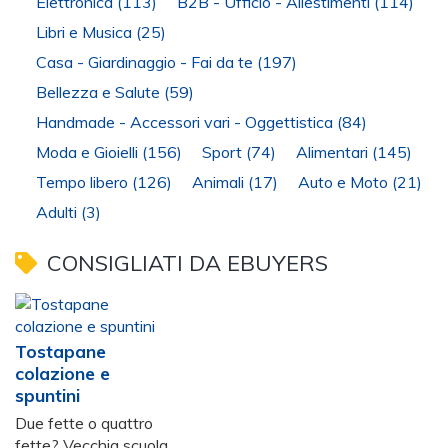
Elettronica
(113)
B2B - Ufficio - Allestimenti
(114)
Libri e Musica
(25)
Casa - Giardinaggio - Fai da te
(197)
Bellezza e Salute
(59)
Handmade - Accessori vari - Oggettistica
(84)
Moda e Gioielli
(156)
Sport
(74)
Alimentari
(145)
Tempo libero
(126)
Animali
(17)
Auto e Moto
(21)
Adulti
(3)
CONSIGLIATI DA EBUYERS
Tostapane
colazione e
spuntini
Due fette o quattro
fette? Vecchia scuola