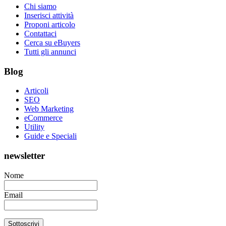
Chi siamo
Inserisci attività
Proponi articolo
Contattaci
Cerca su eBuyers
Tutti gli annunci
Blog
Articoli
SEO
Web Marketing
eCommerce
Utility
Guide e Speciali
newsletter
Nome
Email