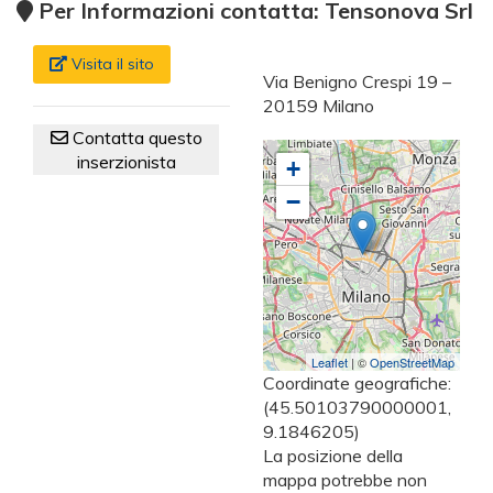
Per Informazioni contatta: Tensonova Srl
Visita il sito
Via Benigno Crespi 19 –
20159 Milano
Contatta questo
inserzionista
+
−
Leaflet
| ©
OpenStreetMap
Coordinate geografiche:
(45.50103790000001,
9.1846205)
La posizione della
mappa potrebbe non