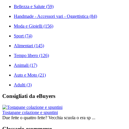
Bellezza e Salute
(59)
Handmade - Accessori vari - Oggettistica
(84)
Moda e Gioielli
(156)
Sport
(74)
Alimentari
(145)
Tempo libero
(126)
Animali
(17)
Auto e Moto
(21)
Adulti
(3)
Consigliati da eBuyers
Tostapane colazione e spuntini
Due fette o quattro fette? Vecchia scuola o era sp ...
Glossario ecommerce