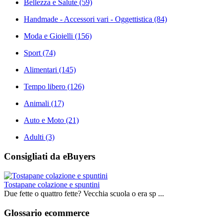
Bellezza e Salute
(59)
Handmade - Accessori vari - Oggettistica
(84)
Moda e Gioielli
(156)
Sport
(74)
Alimentari
(145)
Tempo libero
(126)
Animali
(17)
Auto e Moto
(21)
Adulti
(3)
Consigliati da eBuyers
Tostapane colazione e spuntini
Due fette o quattro fette? Vecchia scuola o era sp ...
Glossario ecommerce