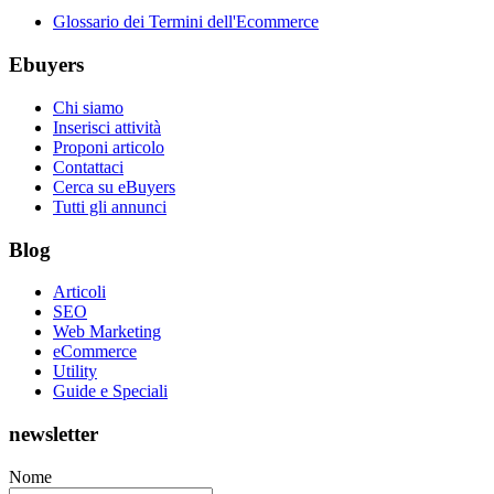
Glossario dei Termini dell'Ecommerce
Ebuyers
Chi siamo
Inserisci attività
Proponi articolo
Contattaci
Cerca su eBuyers
Tutti gli annunci
Blog
Articoli
SEO
Web Marketing
eCommerce
Utility
Guide e Speciali
newsletter
Nome