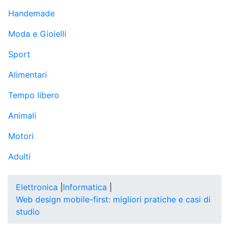
Handemade
Moda e Gioielli
Sport
Alimentari
Tempo libero
Animali
Motori
Adulti
Elettronica
|
Informatica
|
Web design mobile-first: migliori pratiche e casi di
studio