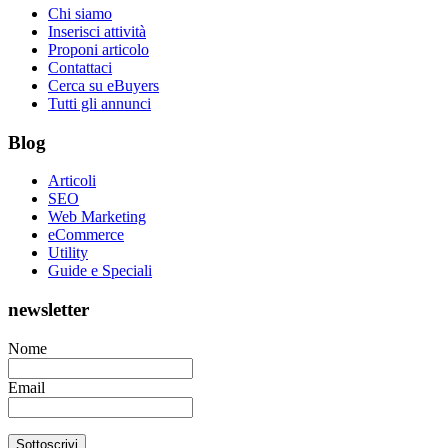
Chi siamo
Inserisci attività
Proponi articolo
Contattaci
Cerca su eBuyers
Tutti gli annunci
Blog
Articoli
SEO
Web Marketing
eCommerce
Utility
Guide e Speciali
newsletter
Nome
Email