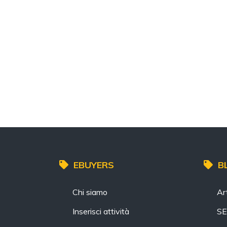
EBUYERS
B
Chi siamo
Art
Inserisci attività
S