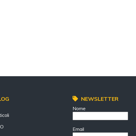
LOG
NEWSLETTER
Nome
icoli
EO
Email