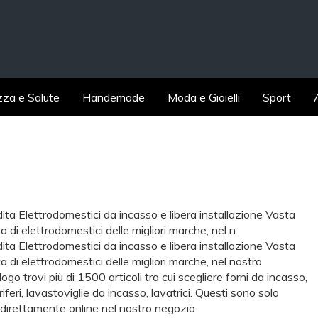
zza e Salute
Handemade
Moda e Gioielli
Sport
ita Elettrodomestici da incasso e libera installazione Vasta
ta di elettrodomestici delle migliori marche, nel n
ita Elettrodomestici da incasso e libera installazione Vasta
ta di elettrodomestici delle migliori marche, nel nostro
ogo trovi più di 1500 articoli tra cui scegliere forni da incasso,
riferi, lavastoviglie da incasso, lavatrici. Questi sono solo
 direttamente online nel nostro negozio.