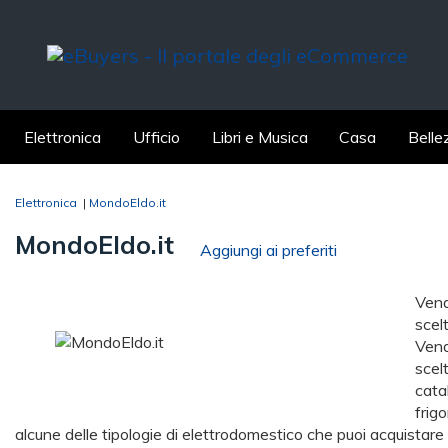
Elettronica
Ufficio
Libri e Musica
Casa
Belle
Elettronica
|
MondoEldo.it
MondoEldo.it
Aggiungi ai preferiti
Vend
scel
Vend
scel
catal
frigo
alcune delle tipologie di elettrodomestico che puoi acquistare