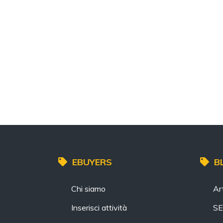
EBUYERS
B
Chi siamo
Art
Inserisci attività
S