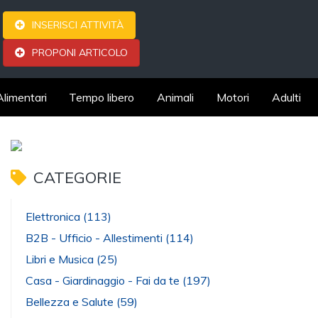
INSERISCI ATTIVITÀ
PROPONI ARTICOLO
Alimentari
Tempo libero
Animali
Motori
Adulti
CATEGORIE
Elettronica
(113)
B2B - Ufficio - Allestimenti
(114)
Libri e Musica
(25)
Casa - Giardinaggio - Fai da te
(197)
Bellezza e Salute
(59)