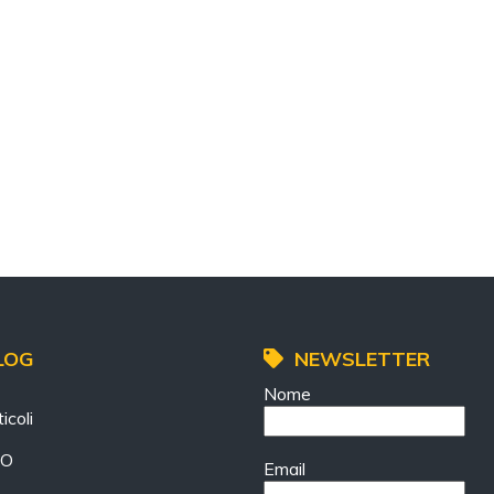
LOG
NEWSLETTER
Nome
icoli
EO
Email