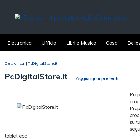
Elettronica
Ufficio
Libri e Musica
Casa
Belle
Elettronica
|
PcDigitalStore.it
PcDigitalStore.it
Aggiungi ai preferiti
Prop
prop
Prop
prop
su tu
segu
tablet ecc.