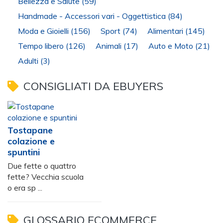
Bellezza e Salute
(59)
Handmade - Accessori vari - Oggettistica
(84)
Moda e Gioielli
(156)
Sport
(74)
Alimentari
(145)
Tempo libero
(126)
Animali
(17)
Auto e Moto
(21)
Adulti
(3)
CONSIGLIATI DA EBUYERS
Tostapane
colazione e
spuntini
Due fette o quattro
fette? Vecchia scuola
o era sp ...
GLOSSARIO ECOMMERCE