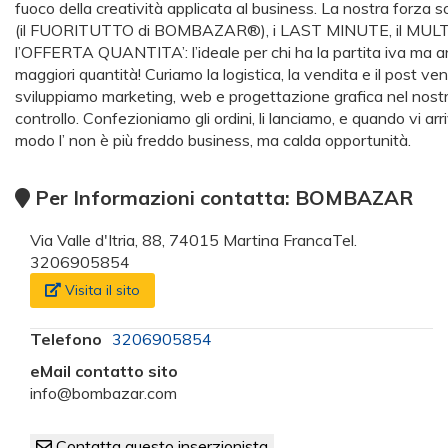
fuoco della creatività applicata al business. La nostra for
(il FUORITUTTO di BOMBAZAR®), i LAST MINUTE, il MULTI
l’OFFERTA QUANTITA’: l’ideale per chi ha la partita iva ma a
maggiori quantità! Curiamo la logistica, la vendita e il pos
sviluppiamo marketing, web e progettazione grafica nel nost
controllo. Confezioniamo gli ordini, li lanciamo, e quando vi a
modo l’ non è più freddo business, ma calda opportunità.
Per Informazioni contatta: BOMBAZAR
Via Valle d'Itria, 88, 74015 Martina FrancaTel.
3206905854
Visita il sito
Telefono
3206905854
eMail contatto sito
info@bombazar.com
Contatta questo inserzionista