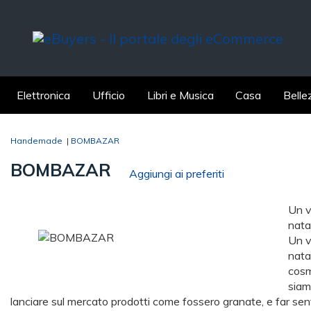
Elettronica
Ufficio
Libri e Musica
Casa
Belle
Handemade
|
BOMBAZAR
BOMBAZAR
Aggiungi ai preferiti
Un v
natal
Un v
natal
cosm
siam
lanciare sul mercato prodotti come fossero granate, e far senti