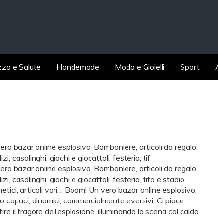
zza e Salute
Handemade
Moda e Gioielli
Sport
ero bazar online esplosivo: Bomboniere, articoli da regalo,
izi, casalinghi, giochi e giocattoli, festeria, tif
ero bazar online esplosivo: Bomboniere, articoli da regalo,
izi, casalinghi, giochi e giocattoli, festeria, tifo e stadio,
etici, articoli vari… Boom! Un vero bazar online esplosivo:
o capaci, dinamici, commercialmente eversivi. Ci piace
re il fragore dell’esplosione, illuminando la scena col caldo