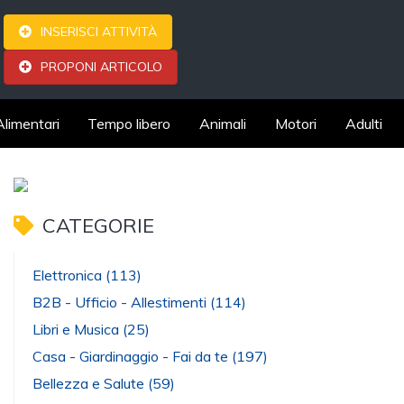
INSERISCI ATTIVITÀ
PROPONI ARTICOLO
Alimentari
Tempo libero
Animali
Motori
Adulti
CATEGORIE
Elettronica
(113)
B2B - Ufficio - Allestimenti
(114)
Libri e Musica
(25)
Casa - Giardinaggio - Fai da te
(197)
Bellezza e Salute
(59)