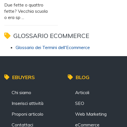
Due fette o quattro
fette? Vecchia scuola
o era sp ...
GLOSSARIO ECOMMERCE
Glossario dei Termini dell'Ecommerce
EBUYERS
BLOG
Chi siamo
Articoli
Inserisci attività
SEO
Proponi articolo
Web Marketing
Contattaci
eCommerce