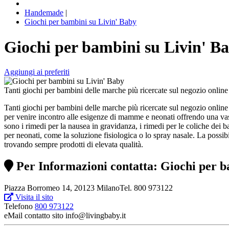
Handemade
|
Giochi per bambini su Livin' Baby
Giochi per bambini su Livin' B
Aggiungi ai preferiti
Tanti giochi per bambini delle marche più ricercate sul negozio online
Tanti giochi per bambini delle marche più ricercate sul negozio online 
per venire incontro alle esigenze di mamme e neonati offrendo una vast
sono i rimedi per la nausea in gravidanza, i rimedi per le coliche dei b
per neonati, come la soluzione fisiologica o lo spray nasale. La possi
trovando sempre prodotti di elevata qualità.
Per Informazioni contatta: Giochi per b
Piazza Borromeo 14, 20123 MilanoTel. 800 973122
Visita il sito
Telefono
800 973122
eMail contatto sito
info@livingbaby.it