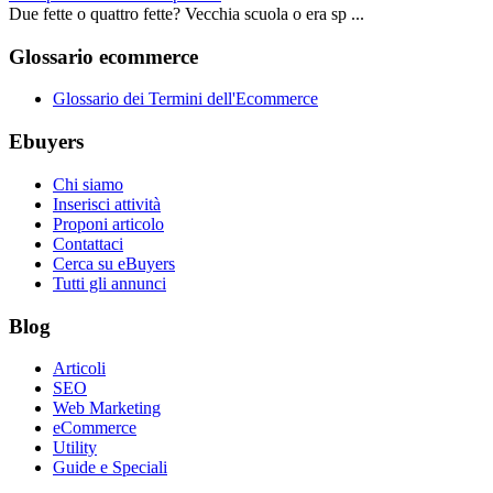
Due fette o quattro fette? Vecchia scuola o era sp ...
Glossario ecommerce
Glossario dei Termini dell'Ecommerce
Ebuyers
Chi siamo
Inserisci attività
Proponi articolo
Contattaci
Cerca su eBuyers
Tutti gli annunci
Blog
Articoli
SEO
Web Marketing
eCommerce
Utility
Guide e Speciali