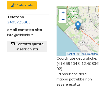
Visita il sito
+
Telefono
−
3405725863
eMail contatto sito
info@cridania.it
Contatta questo
inserzionista
Leaflet
| ©
OpenStreetMap
Coordinate geografiche:
(41.6594048, 12.49836
02)
La posizione della
mappa potrebbe non
essere esatta