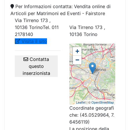
Per Informazioni contatta: Vendita online di
Articoli per Matrimoni ed Eventi - Fairstore
Via Tirreno 173 ,
10136 TorinoTel. 011
Via Tirreno 173 ,
2178140
10136 Torino
Visita il sito
+
Contatta
−
questo
inserzionista
Leaflet
| ©
OpenStreetMap
Coordinate geografi
che:
(45.0529964, 7.
6456119)
La posizione della