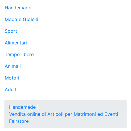
Handemade
Moda e Gioielli
Sport
Alimentari
Tempo libero
Animali
Motori
Adulti
Handemade
|
Vendita online di Articoli per Matrimoni ed Eventi -
Fairstore