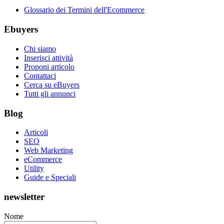
Glossario dei Termini dell'Ecommerce
Ebuyers
Chi siamo
Inserisci attività
Proponi articolo
Contattaci
Cerca su eBuyers
Tutti gli annunci
Blog
Articoli
SEO
Web Marketing
eCommerce
Utility
Guide e Speciali
newsletter
Nome