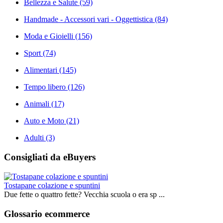
Bellezza e Salute
(59)
Handmade - Accessori vari - Oggettistica
(84)
Moda e Gioielli
(156)
Sport
(74)
Alimentari
(145)
Tempo libero
(126)
Animali
(17)
Auto e Moto
(21)
Adulti
(3)
Consigliati da eBuyers
Tostapane colazione e spuntini
Due fette o quattro fette? Vecchia scuola o era sp ...
Glossario ecommerce