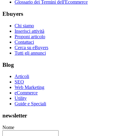
Glossario dei Termini dell'Ecommerce
Ebuyers
Chi siamo
Inserisci attività
Proponi articolo
Contattaci
Cerca su eBuyers
Tutti gli annunci
Blog
Articoli
SEO
Web Marketing
eCommerce
Utility
Guide e Speciali
newsletter
Nome